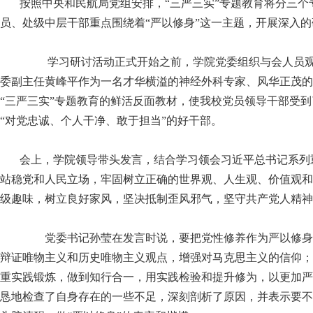
按照中央和民航局党组安排，“三严三实”专题教育将分三个
员、处级中层干部重点围绕着“严以修身”这一主题，开展深入
学习研讨活动正式开始之前，学院党委组织与会人员
委副主任黄峰平作为一名才华横溢的神经外科专家、风华正茂的
“三严三实”专题教育的鲜活反面教材，使我校党员领导干部受
“对党忠诚、个人干净、敢于担当”的好干部。
会上，学院领导带头发言，结合学习领会习近平总书记系列
站稳党和人民立场，牢固树立正确的世界观、人生观、价值观和
级趣味，树立良好家风，坚决抵制歪风邪气，坚守共产党人精神
党委书记孙莹在发言时说，要把党性修养作为严以修身
辩证唯物主义和历史唯物主义观点，增强对马克思主义的信仰；
重实践锻炼，做到知行合一，用实践检验和提升修为，以更加严
恳地检查了自身存在的一些不足，深刻剖析了原因，并表示要不