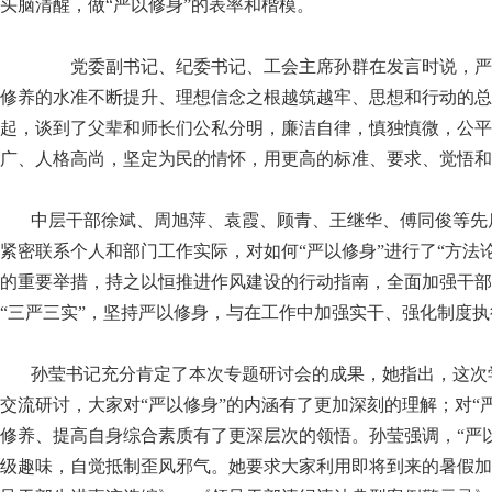
头脑清醒，做“严以修身”的表率和楷模。
党委副书记、纪委书记、工会主席孙群在发言时说，严
修养的水准不断提升、理想信念之根越筑越牢、思想和行动的总
起，谈到了父辈和师长们公私分明，廉洁自律，慎独慎微，公平
广、人格高尚，坚定为民的情怀，用更高的标准、要求、觉悟和
中层干部徐斌、周旭萍、袁霞、顾青、王继华、傅同俊等先
紧密联系个人和部门工作实际，对如何“严以修身”进行了“方法
的重要举措，持之以恒推进作风建设的行动指南，全面加强干部
“三严三实”，坚持严以修身，与在工作中加强实干、强化制度
孙莹书记充分肯定了本次专题研讨会的成果，她指出，这次
交流研讨，大家对“严以修身”的内涵有了更加深刻的理解；对
“
修养、提高自身综合素质有了更深层次的领悟。孙莹强调，“严
级趣味，自觉抵制歪风邪气。她要求大家利用即将到来的暑假加